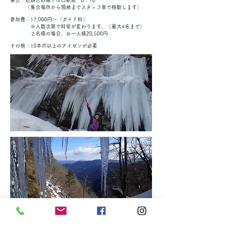
​集合：近鉄吉野線下市口駅前 8：10
（集合場所から現地までスタッフ車で移動します）
参加費：17,000円～（ガイド料）
※人数次第で料金が変わります。（最大4名まで）
２名様の場合、お一人様20,500円
​その他：10本爪以上のアイゼンが必要
ご予約フォーム