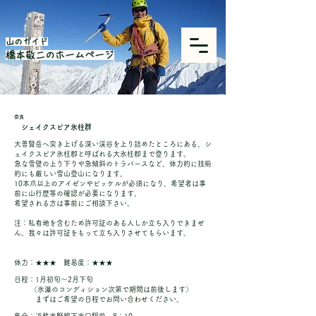
山のガイド
橋本敬二のホームページ
奈良
シェイクスピア氷柱群
大普賢岳へ突き上げる深い渓谷を上り詰めたところにある、シ
ェイクスピア氷柱郡と呼ばれる大氷柱郡まで登ります。
急な雪壁の上り下りや急傾斜のトラバースなど、体力的に技術
的にも厳しい雪山登山になります。
10本爪以上のアイゼンやピッケルが必須になり、希望者は事
前に山行歴等の確認が必要になります。
希望される方は事前にご相談下さい。​
注：私有地を含むため許可証のある人しか立ち入りできませ
ん。我々は許可証をもって立ち入りさせてもらいます。
体力：★★★ 難易度：★★★​
​日程：1月初旬～2月下旬
（氷瀑のコンディション次第で期間は前後します）
まずはご希望の日程でお問い合わせください。